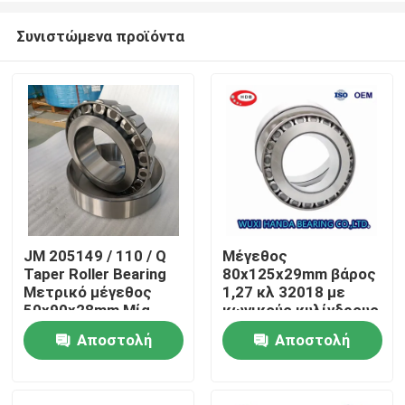
Συνιστώμενα προϊόντα
JM 205149 / 110 / Q
Μέγεθος
Taper Roller Bearing
80x125x29mm βάρος
Σπίτι
Μετρικό μέγεθος
1,27 κλ 32018 με
50x90x28mm Μία
κωνικούς κυλίνδρους
σειρά 0,748kgs
ρουλεμάν 32016
Αποστολή
Αποστολή
Προϊόντα
ερώτησης
ερώτησης
Περίπου εμείς