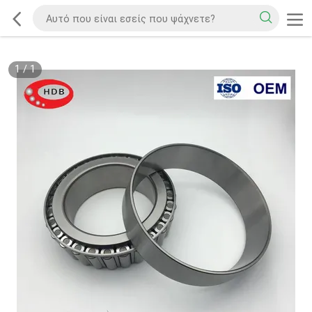
1
/
1