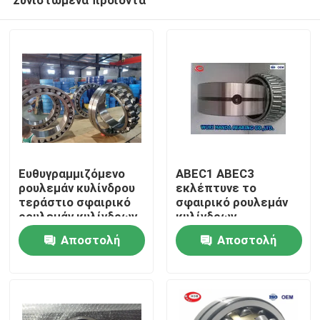
Ευθυγραμμιζόμενο
ABEC1 ABEC3
ρουλεμάν κυλίνδρου
εκλέπτυνε το
τεράστιο σφαιρικό
σφαιρικό ρουλεμάν
ρουλεμάν κυλίνδρων
κυλίνδρων
Σπίτι
230/1000F3
231/600CAW33
Αποστολή
Αποστολή
230/1000CC
231/600CAKW33
232/600CAW33
ερώτησης
ερώτησης
Προϊόντα
Περίπου εμείς