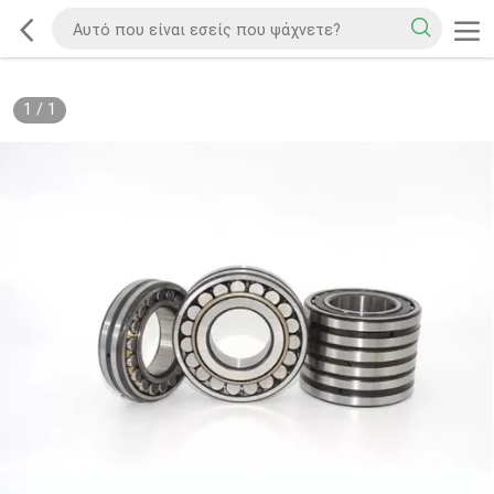
1
/
1