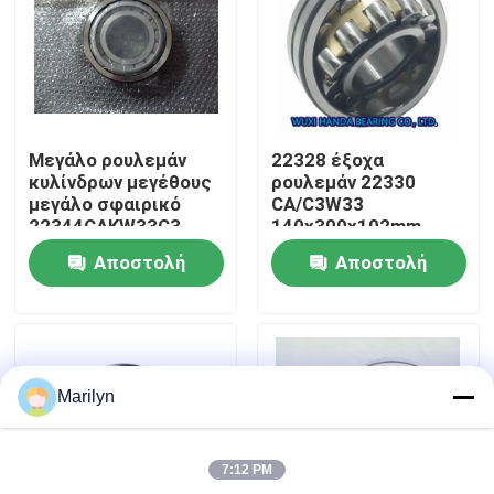
Γύρος εργοστασίων
Ποιοτικός έλεγχος
Μεγάλο ρουλεμάν
22328 έξοχα
κυλίνδρων μεγέθους
ρουλεμάν 22330
Μας ελάτε σε επαφή με
μεγάλο σφαιρικό
CA/C3W33
22344CAKW33C3
140x300x102mm
22344MBW33
ακρίβειας CA/C3W33
Αποστολή
Αποστολή
22344CCW33
SKF
Ειδήσεις
ερώτησης
ερώτησης
Περιπτώσεις
Marilyn
Μυτερό ρουλεμάν κυλίνδρων
7:12 PM
Σφαιρικό ρουλεμάν κυλίνδρων