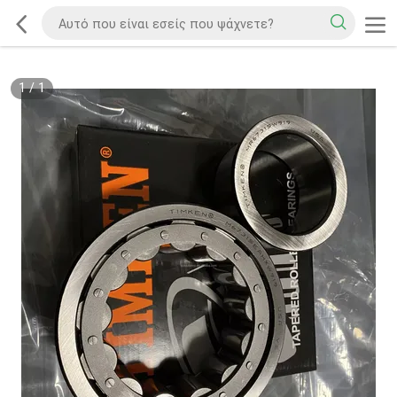
1
/
1