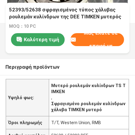
52393/52638 σφραγισμένος τύπος χάλυβας
ρουλεμάν κυλίνδρων της DEE TIMKEN μυτερός
TS
MOQ：10 PC
Μας ελάτε σε
Καλύτερη τιμή
επαφή με
Περιγραφή προϊόντων
Μυτερό ρουλεμάν κυλίνδρων TS T
IMKEN
Υψηλό φως:
,
Σφραγισμένο ρουλεμάν κυλίνδρων
χάλυβα TIMKEN μυτερό
Όροι πληρωμής
T/T, Western Union, RMB