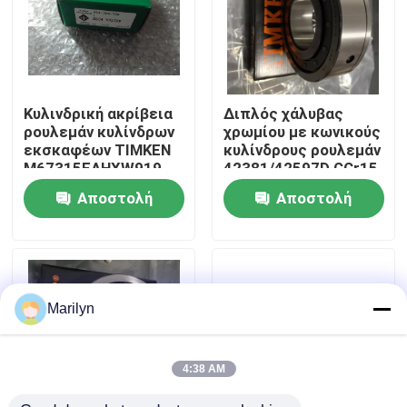
Γύρος εργοστασίων
Ποιοτικός έλεγχος
Κυλινδρική ακρίβεια
Διπλός χάλυβας
ρουλεμάν κυλίνδρων
χρωμίου με κωνικούς
εκσκαφέων TIMKEN
κυλίνδρους ρουλεμάν
Μας ελάτε σε επαφή με
M67315EAHXW919
42381/42597D GCr15
P2 P4 P5 P6
υπόλοιπου κόσμου
Αποστολή
Αποστολή
TIMKEN
Ειδήσεις
ερώτησης
ερώτησης
Περιπτώσεις
Marilyn
Μυτερό ρουλεμάν κυλίνδρων
4:38 AM
Σφαιρικό ρουλεμάν κυλίνδρων