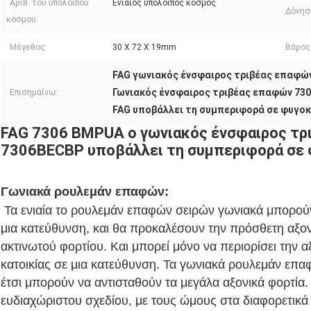
Αριθ. του υπόλοιπου
Ενιαίος υπόλοιπος κόσμος
Δόνησ
κόσμου:
Μέγεθος:
30 X 72 X 19mm
Βάρος
FAG γωνιακός ένσφαιρος τριβέας επαφώ
Γωνιακός ένσφαιρος τριβέας επαφών 73
Επισημαίνω:
FAG υποβάλλει τη συμπεριφορά σε φυγο
FAG 7306 BMPUA ο γωνιακός ένσφαιρος τ
7306BECBP υποβάλλει τη συμπεριφορά σε
Γωνιακά ρουλεμάν επαφών:
Τα ενιαία το ρουλεμάν επαφών σειρών γωνιακά μπορούν
μια κατεύθυνση, και θα προκαλέσουν την πρόσθετη αξο
ακτινωτού φορτίου. Και μπορεί μόνο να περιορίσει την α
κατοικίας σε μια κατεύθυνση. Τα γωνιακά ρουλεμάν επ
έτσι μπορούν να αντισταθούν τα μεγάλα αξονικά φορτία.
ευδιαχώριστου σχεδίου, με τους ώμους στα διαφορετικά