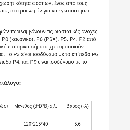
 χωρητικότητα φορτίων, ένας από τους
τας στο ρουλεμάν για να εγκαταστήσει
φών περιλαμβάνουν τις διαστατικές ανοχές
ς P0 (κανονικό), P6 (P6X), P5, P4, P2 από
νικά εμπορικά σήματα χρησιμοποιούν
ας. Το P3 είναι ισοδύναμο με το επίπεδο P6
πεδο P4, και P9 είναι ισοδύναμο με το
ατάλογο:
φώστε
Μέγεθος (d*D*B) χιλ.
Βάρος (κλ)
.
C
120*215*40
5.6