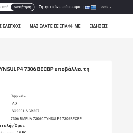
Ζητήστε ένα απόσπασμα
Αναζήτηση
|
Greek
Σ ΈΛΕΓΧΟΣ
ΜΑΣ ΕΛΆΤΕ ΣΕ ΕΠΑΦΉ ΜΕ
ΕΙΔΉΣΕΙΣ
YNSULP4 7306 BECBP υποβάλλει τη
Γερμανία
FAG
ISO9001 & GB307
7306 BMPUA 7306CTYNSULP4 7306BECBP
τολής Όροι:
ίας min:
10 PC