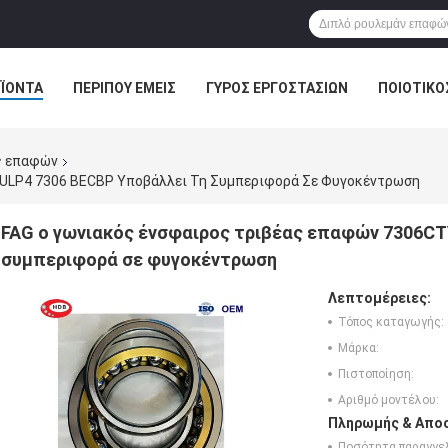
ΪΌΝΤΑ
ΠΕΡΊΠΟΥ ΕΜΕΊΣ
ΓΎΡΟΣ ΕΡΓΟΣΤΑΣΊΩΝ
ΠΟΙΟΤΙΚΌ
ς επαφών
ULP4 7306 BECBP Υποβάλλει Τη Συμπεριφορά Σε Φυγοκέντρωση
FAG ο γωνιακός ένσφαιρος τριβέας επαφών 7306CT
συμπεριφορά σε φυγοκέντρωση
Λεπτομέρειες:
Τόπος καταγωγής:
Μάρκα:
Πιστοποίηση:
Αριθμό μοντέλου:
Πληρωμής & Αποσ
Ποσότητα παραγγελ