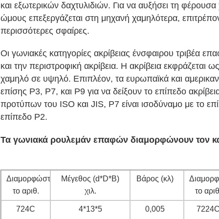
και εξωτερικών δαχτυλιδιών. Για να αυξήσει τη φέρουσα
ώμους επεξεργάζεται στη μηχανή χαμηλότερα, επιτρέπον
περισσότερες σφαίρες.
Οι γωνιακές κατηγορίες ακρίβειας ένσφαιρου τριβέα επα
και την περιστροφική ακρίβεια. Η ακρίβεια εκφράζεται ω
χαμηλό σε υψηλό. Επιπλέον, τα ευρωπαϊκά και αμερικα
επίσης P3, P7, και P9 για να δείξουν το επίπεδο ακρίβει
προτύπων του ISO και JIS, P7 είναι ισοδύναμο με το επί
επίπεδο P2.
Τα γωνιακά ρουλεμάν επαφών διαμορφώνουν τον κ
Διαμορφώστε
Μέγεθος (d*D*B)
Βάρος (κλ)
Διαμορ
το αριθ.
χιλ.
το αριθ
724C
4*13*5
0,005
7224