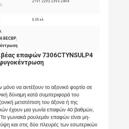
Z1V1 Z2V2 Z3V3 Z4V4
η:
:
0,35 κλ
ν
,
06 BECBP
,
κέντρωση
ριβέας επαφών 7306CTYNSULP4
 φυγοκέντρωση
 μόνο να αντέξουν το αξονικό φορτίο σε
νική δύναμη κατά συμπεριφορά του
ξονική μετατόπιση του άξονα ή της
αφών έχουν μια γωνία επαφών 40 βαθμών,
 Τα γωνιακά ρουλεμάν επαφών είναι μη-
 ύψη και στις δύο πλευρές των εσωτερικών