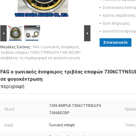
Συσκευασία λεπτο
Χρόνος παράδοσης
Όροι πληρωμής:
Δυνατότητα προσφ
Επικοινωνία
Μεγάλες Εικόνας :
FAG ο γωνιακός ένσφαιρος
τριβέας επαφών 7306CTYNSULP4 7306 BECBP
υποβάλλει τη συμπεριφορά σε φυγοκέντρωση
FAG ο γωνιακός ένσφαιρος τριβέας επαφών 7306CTYNSU
σε φυγοκέντρωση
περιγραφή
7306 BMPUA 7306CTYNSULP4
Υλικό:
Προϊόν
7306BECBP
Δομή:
Γωνιακή επαφή
Τύπος