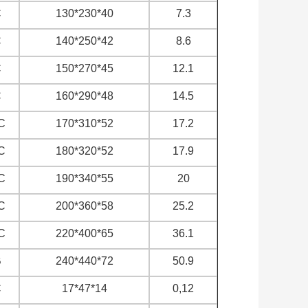
C
130*230*40
7.3
C
140*250*42
8.6
C
150*270*45
12.1
C
160*290*48
14.5
C
170*310*52
17.2
C
180*320*52
17.9
C
190*340*55
20
C
200*360*58
25.2
C
220*400*65
36.1
B
240*440*72
50.9
C
17*47*14
0,12