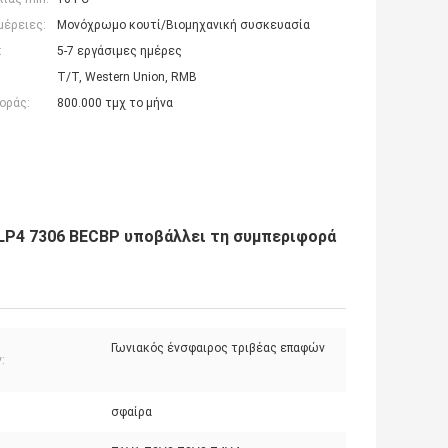
μέρειες:
Μονόχρωμο κουτί/Βιομηχανική συσκευασία
:
5-7 εργάσιμες ημέρες
T/T, Western Union, RMB
οράς:
800.000 τμχ το μήνα
LP4 7306 BECBP υποβάλλει τη συμπεριφορά
Γωνιακός ένσφαιρος τριβέας επαφών
:
:
σφαίρα