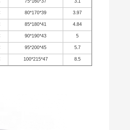
C
75*160*37
3.1
C
80*170*39
3.97
C
85*180*41
4.84
C
90*190*43
5
C
95*200*45
5.7
C
100*215*47
8.5