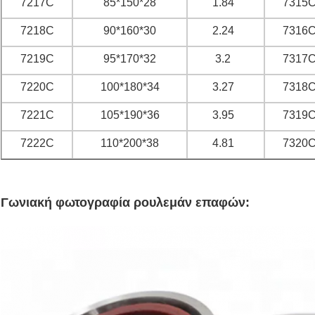
7217C
85*150*28
1.84
7315
7218C
90*160*30
2.24
7316
7219C
95*170*32
3.2
7317
7220C
100*180*34
3.27
7318
7221C
105*190*36
3.95
7319
7222C
110*200*38
4.81
7320
Γωνιακή φωτογραφία ρουλεμάν επαφών: