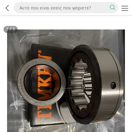
1
/
1