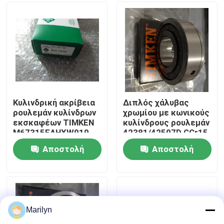
Γύρος εργοστασίων
Ποιοτικός έλεγχος
Μας ελάτε σε επαφή με
Κυλινδρική ακρίβεια
Διπλός χάλυβας
ρουλεμάν κυλίνδρων
χρωμίου με κωνικούς
εκσκαφέων TIMKEN
κυλίνδρους ρουλεμάν
Ειδήσεις
M67315EAHXW919
42381/42597D GCr15
P2 P4 P5 P6
υπόλοιπου κόσμου
Αποστολή
Αποστολή
TIMKEN
Περιπτώσεις
ερώτησης
ερώτησης
Μυτερό ρουλεμάν κυλίνδρων
Marilyn
Σφαιρικό ρουλεμάν κυλίνδρων