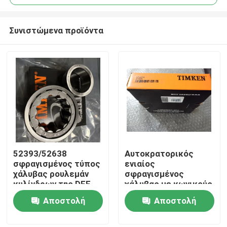
Συνιστώμενα προϊόντα
52393/52638
Αυτοκρατορικός
Σπίτι
σφραγισμένος τύπος
ενιαίος
χάλυβας ρουλεμάν
σφραγισμένος
κυλίνδρων της DEE
χάλυβας με κωνικούς
Προϊόντα
TIMKEN μυτερός TS
κυλίνδρους ρουλεμάν
Αποστολή
Αποστολή
TS 74525/74850
υπόλοιπου κόσμου
ερώτησης
ερώτησης
Περίπου εμείς
TIMKEN