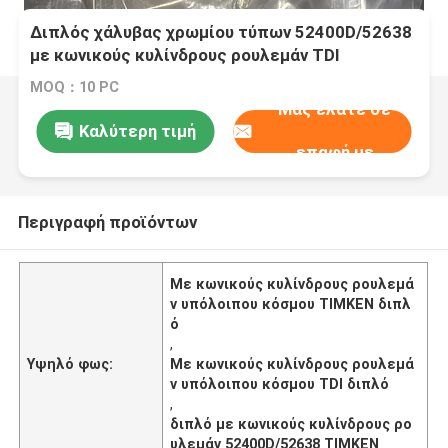
Διπλός χάλυβας χρωμίου τύπων 52400D/52638
με κωνικούς κυλίνδρους ρουλεμάν TDI
υπόλοιπου κόσμου TIMKEN GCr15
MOQ：10 PC
Μας ελάτε σε
Καλύτερη τιμή
επαφή με
Περιγραφή προϊόντων
Με κωνικούς κυλίνδρους ρουλεμά
ν υπόλοιπου κόσμου TIMKEN διπλ
ό
,
Υψηλό φως:
Με κωνικούς κυλίνδρους ρουλεμά
ν υπόλοιπου κόσμου TDI διπλό
,
διπλό με κωνικούς κυλίνδρους ρο
υλεμάν 52400D/52638 TIMKEN