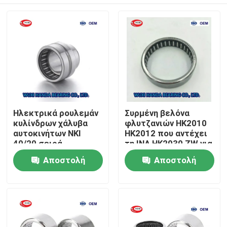
Ηλεκτρικά ρουλεμάν
Συρμένη βελόνα
κυλίνδρων χάλυβα
φλυτζανιών HK2010
αυτοκινήτων NKI
HK2012 που αντέχει
40/20 σειρά
τη INA HK2030 ZW για
40*55*20mm RNA NK
τα υφαντικά
Σπίτι
Αποστολή
Αποστολή
NA NKI
μηχανήματα
ερώτησης
ερώτησης
Προϊόντα
Περίπου εμείς