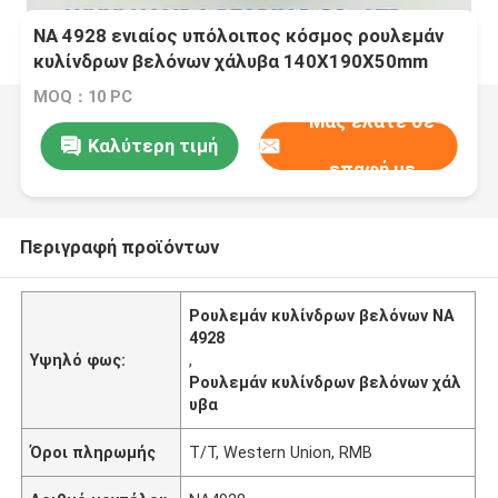
NA 4928 ενιαίος υπόλοιπος κόσμος ρουλεμάν
κυλίνδρων βελόνων χάλυβα 140X190X50mm
μέγεθος
MOQ：10 PC
Μας ελάτε σε
Καλύτερη τιμή
επαφή με
Περιγραφή προϊόντων
Ρουλεμάν κυλίνδρων βελόνων NA
4928
Υψηλό φως:
,
Ρουλεμάν κυλίνδρων βελόνων χάλ
υβα
Όροι πληρωμής
T/T, Western Union, RMB