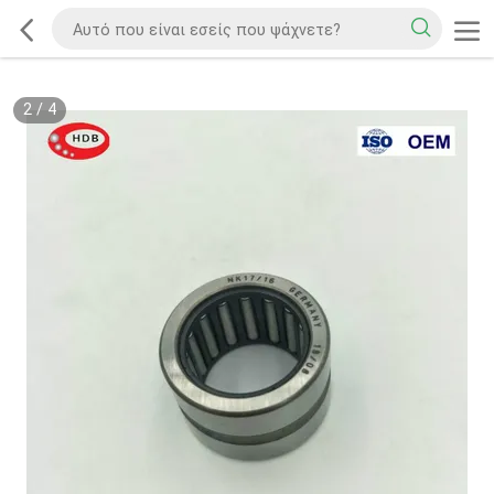
2
/
4