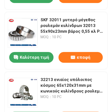
SKF 32011 μυτερό μέγεθος
ρουλεμάν κυλίνδρων 32013
55x90x23mm βάρος 0,55 κλ P0
P6 P5 P4 P2
MOQ：10 PC
Καλύτερη τιμή
επαφή
32213 ενιαίος υπόλοιπος
κόσμος 65x120x31mm με
κωνικούς κυλίνδρους ρουλεμάν
J2/Q για τις εγκαταστάσεις
MOQ：10 PC
κατασκευής