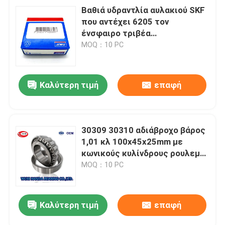
Βαθιά υδραντλία αυλακιού SKF
που αντέχει 6205 τον
ένσφαιρο τριβέα
μοτοσικλετών 2RSC3 6208
MOQ：10 PC
2RSC3
Καλύτερη τιμή
επαφή
30309 30310 αδιάβροχο βάρος
1,01 κλ 100x45x25mm με
κωνικούς κυλίνδρους ρουλεμάν
J2/Q SKF
MOQ：10 PC
Καλύτερη τιμή
επαφή