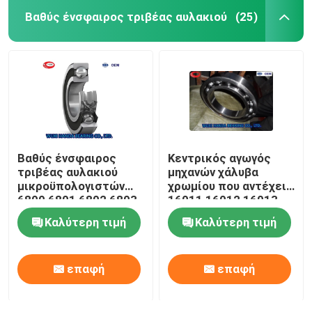
Βαθύς ένσφαιρος τριβέας αυλακιού
(25)
Βαθύς ένσφαιρος
Κεντρικός αγωγός
τριβέας αυλακιού
μηχανών χάλυβα
μικροϋπολογιστών
χρωμίου που αντέχει
6800 6801 6802 6803
16011 16012 16013
6804 6805ZZ 2RS
16014 16015 DDU
Καλύτερη τιμή
Καλύτερη τιμή
ZZC3 2RS
επαφή
επαφή