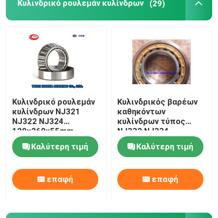
Κυλινδρικό ρουλεμάν κυλίνδρων
(29)
Κυλινδρικό ρουλεμάν
Κυλινδρικός βαρέων
κυλίνδρων NJ321
καθηκόντων
NJ322 NJ324
κυλίνδρων τύπος
120x260x55mm
NJ332 NJ334
ρουλεμάν αξόνων
ρουλεμάν NJ
Καλύτερη τιμή
Καλύτερη τιμή
μηχανών
ρουλεμάν
περιστρεφόμενος
επαφή
επαφή