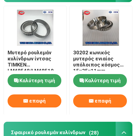
Κυλινδρικό ρουλεμάν κυλίνδρων
Βαθύς ένσφαιρος τριβέας αυλακιού
Μυτερό ρουλεμάν
30202 κωνικός
Γωνιακός ένσφαιρος τριβέας επαφών
κυλίνδρων ίντσας
μυτερός ενιαίος
TIMKEN
υπόλοιπος κόσμος
LM48548/LM48510
15x35x11mm
Ρουλεμάν φραγμών μαξιλαριών
LM48548/LM48511A
ρουλεμάν κυλίνδρων
Καλύτερη τιμή
Καλύτερη τιμή
SKF για τον
αεροσυμπιεστή
Ρουλεμάν κυλίνδρων βελόνων
επαφή
επαφή
Λεπτό ρουλεμάν τοίχων
Ένσφαιρος τριβέας SKF
Σφαιρικό ρουλεμάν κυλίνδρων
(28)