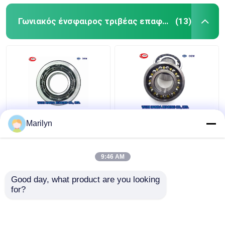
Γωνιακός ένσφαιρος τριβέας επαφών
(13)
Γωνιακός ένσφαιρος
SKF 4 ένσφαιρος
Marilyn
τριβέας επαφών 7216
τριβέας επαφών
BECBP 7214 BECBJ
σημείου QJ 318 N2MA
7415 BCBM 7313
QJ 1022 N2MA QJ 226
9:46 AM
BEGAP 7412 BGAM
N2MA
Καλύτερη τιμή
Καλύτερη τιμή
Good day, what product are you looking 
for?
επαφή
επαφή