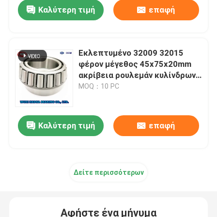
Καλύτερη τιμή
επαφή
Εκλεπτυμένο 32009 32015
φέρον μέγεθος 45x75x20mm
ακρίβεια ρουλεμάν κυλίνδρων
P0 P5 P6
MOQ：10 PC
Καλύτερη τιμή
επαφή
Σπίτι
Δείτε περισσότερων
Προϊόντα
Αφήστε ένα μήνυμα
Περίπου εμείς