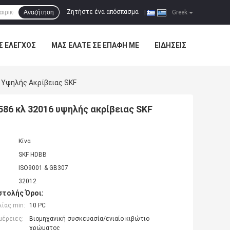
Ζητήστε ένα απόσπασμα
Αναζήτηση
|
Greek
Σ ΈΛΕΓΧΟΣ
ΜΑΣ ΕΛΆΤΕ ΣΕ ΕΠΑΦΉ ΜΕ
ΕΙΔΉΣΕΙΣ
 Υψηλής Ακρίβειας SKF
86 κλ 32016 υψηλής ακρίβειας SKF
Κίνα
SKF HDBB
ISO9001 & GB307
32012
τολής Όροι:
ίας min:
10 PC
μέρειες:
Βιομηχανική συσκευασία/ενιαίο κιβώτιο
χρώματος