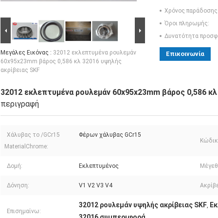
Χρόνος παράδοσης
Όροι πληρωμής:
Δυνατότητα προσφ
Μεγάλες Εικόνας :
32012 εκλεπτυμένα ρουλεμάν
Επικοινωνία
60x95x23mm βάρος 0,586 κλ 32016 υψηλής
ακρίβειας SKF
32012 εκλεπτυμένα ρουλεμάν 60x95x23mm βάρος 0,586 κλ
περιγραφή
Χάλυβας το /GCr15
Φέρων χάλυβας GCr15
Κώδικ
MaterialChrome:
Δομή:
Εκλεπτυμένος
Μέγεθ
Δόνηση:
V1 V2 V3 V4
Ακρίβε
32012 ρουλεμάν υψηλής ακρίβειας SKF
Εκ
,
Επισημαίνω:
32016 συμπεριφορά