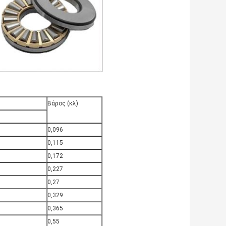
Βάρος (κλ)
0,096
0,115
0,172
0,227
0,27
0,329
0,365
0,55