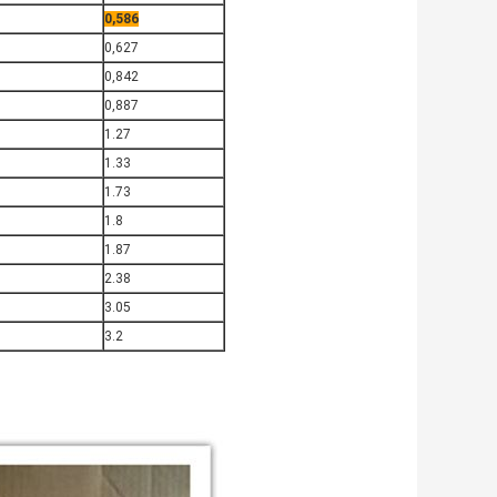
0,586
0,627
0,842
0,887
1.27
1.33
1.73
1.8
1.87
2.38
3.05
3.2