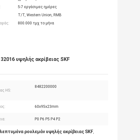
:
5-7 εργάσιμες ημέρες
T/T, Western Union, RMB
οράς:
800.000 τμχ το μήνα
 32016 υψηλής ακρίβειας SKF
8482200000
ας HS:
ος:
60x95x23mm
ια:
P0 P6 P5 P4 P2
λεπτυμένα ρουλεμάν υψηλής ακρίβειας SKF
,