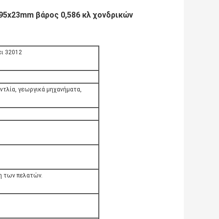
x95x23mm βάρος 0,586 κλ χονδρικών
ει 32012
ντλία, γεωργικά μηχανήματα,
η των πελατών.