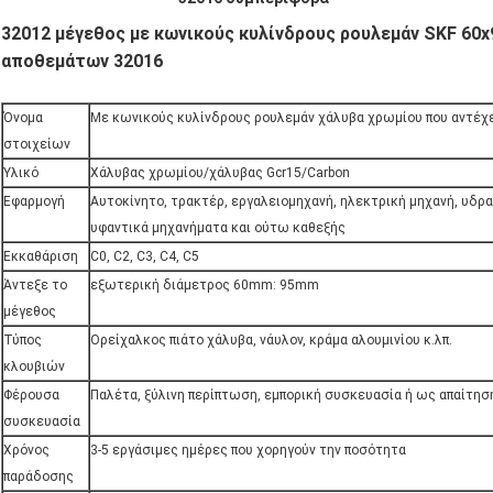
32012 μέγεθος με κωνικούς κυλίνδρους ρουλεμάν SKF 60
αποθεμάτων 32016
Όνομα
Με κωνικούς κυλίνδρους ρουλεμάν χάλυβα χρωμίου που αντέχ
στοιχείων
Υλικό
Χάλυβας χρωμίου/χάλυβας Gcr15/Carbon
Εφαρμογή
Αυτοκίνητο, τρακτέρ, εργαλειομηχανή, ηλεκτρική μηχανή, υδρα
υφαντικά μηχανήματα και ούτω καθεξής
Εκκαθάριση
C0, C2, C3, C4, C5
Άντεξε το
εξωτερική διάμετρος 60mm: 95mm
μέγεθος
Τύπος
Ορείχαλκος πιάτο χάλυβα, νάυλον, κράμα αλουμινίου κ.λπ.
κλουβιών
Φέρουσα
Παλέτα, ξύλινη περίπτωση, εμπορική συσκευασία ή ως απαίτησ
συσκευασία
Χρόνος
3-5 εργάσιμες ημέρες που χορηγούν την ποσότητα
παράδοσης