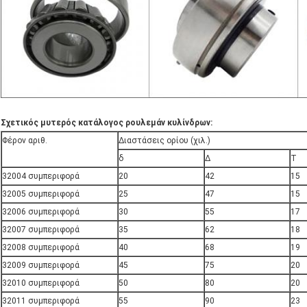
Σχετικός μυτερός κατάλογος ρουλεμάν κυλίνδρων:
Φέρον αριθ.
Διαστάσεις ορίου (χιλ.)
δ
Δ
Τ
32004 συμπεριφορά
20
42
15
32005 συμπεριφορά
25
47
15
32006 συμπεριφορά
30
55
17
32007 συμπεριφορά
35
62
18
32008 συμπεριφορά
40
68
19
32009 συμπεριφορά
45
75
20
32010 συμπεριφορά
50
80
20
32011 συμπεριφορά
55
90
23