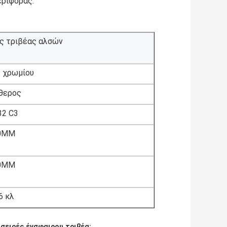
εριφοράς.
ς τριβέας αλσών
 χρωμίου
θερος
32 C3
0MM
0MM
6 κλ
σειρές ένσφαιρου τριβέα: