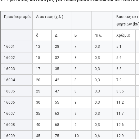
Προσδιορισμός
Διάσταση (χιλ.)
Βασικές εκτ
φορτίων (kN
δ
Δ
Β
rs λ.
Χρώμιο
16001
12
28
7
0,3
5.1
16002
15
32
8
0,3
5.6
16003
17
35
8
0,3
6.8
16004
20
42
8
0,3
7.9
16005
25
47
8
0,3
8.35
16006
30
55
9
0,3
11.2
16007
35
62
9
0,3
11.7
16008
40
68
9
0,3
12.6
16009
45
75
10
0,6
12.9