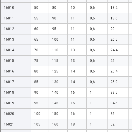
16010
50
80
10
0,6
13.2
16011
55
90
11
0,6
18.6
16012
60
95
11
0,6
20
16013
65
100
11
0,6
20.5
16014
70
110
13
0,6
24.4
16015
75
115
13
0,6
25
16016
80
125
14
0,6
25.4
16017
85
130
14
0,6
25.9
16018
90
140
16
1
33.5
16019
95
145
16
1
34.5
16020
100
150
16
1
35
16021
105
160
18
1
52