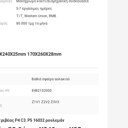
μέρειες:
Μονόχρωμο κουτί/Βιομηχανική συσκευασία
:
5-7 εργάσιμες ημέρες
T/T, Western Union, RMB
οράς:
80.000 τμχ το μήνα
160X240X25mm 170X260X28mm
:
Βαθιά σφαίρα αυλακιού
ας HS:
8482102000
Z1V1 Z2V2 Z3V3
η:
ριβέας P4 C3
P5 16032 ρουλεμάν
,