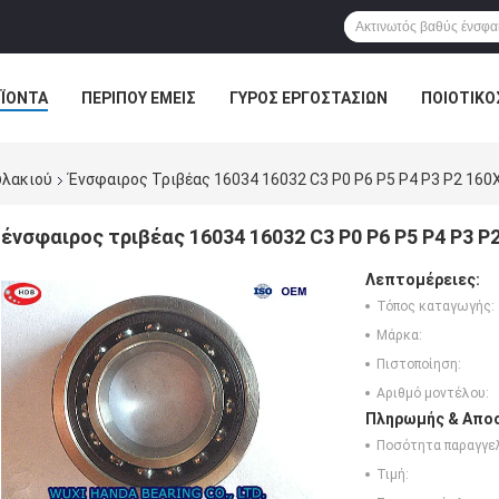
ΪΌΝΤΑ
ΠΕΡΊΠΟΥ ΕΜΕΊΣ
ΓΎΡΟΣ ΕΡΓΟΣΤΑΣΊΩΝ
ΠΟΙΟΤΙΚΌ
υλακιού
Ένσφαιρος Τριβέας 16034 16032 C3 P0 P6 P5 P4 P3 P2 
ένσφαιρος τριβέας 16034 16032 C3 P0 P6 P5 P4 P3
Λεπτομέρειες:
Τόπος καταγωγής:
Μάρκα:
Πιστοποίηση:
Αριθμό μοντέλου:
Πληρωμής & Αποσ
Ποσότητα παραγγελ
Τιμή: