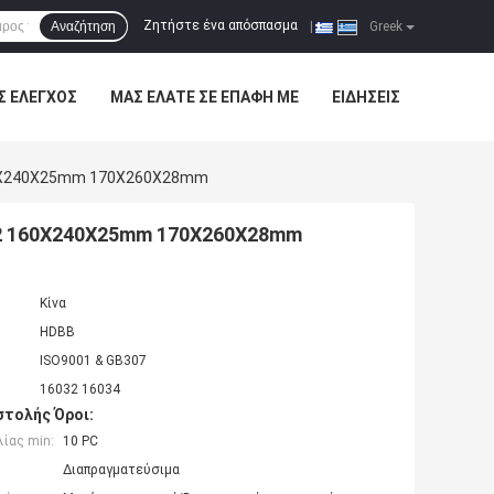
Ζητήστε ένα απόσπασμα
Αναζήτηση
|
Greek
Σ ΈΛΕΓΧΟΣ
ΜΑΣ ΕΛΆΤΕ ΣΕ ΕΠΑΦΉ ΜΕ
ΕΙΔΉΣΕΙΣ
160X240X25mm 170X260X28mm
 P2 160X240X25mm 170X260X28mm
Κίνα
HDBB
ISO9001 & GB307
16032 16034
τολής Όροι:
ίας min:
10 PC
Διαπραγματεύσιμα