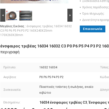
Συσκευασία λεπτο
Χρόνος παράδοσης
Όροι πληρωμής:
Δυνατότητα προσφ
Μεγάλες Εικόνας :
ένσφαιρος τριβέας 16034 16032
Επικοινωνία
C3 P0 P6 P5 P4 P3 P2 160X240X25mm
170X260X28mm
ένσφαιρος τριβέας 16034 16032 C3 P0 P6 P5 P4 P3 P2 
περιγραφή
Πρότυπο:
16032 16034
Τύπος
Ακρίβεια:
P0 P6 P5 P4 P3 P2
Κώδικ
Πλαστικές τσάντες ή σωλήνας, ενιαίο
Συσκευασία:
Δόνησ
κιβώτιο
16034 ένσφαιρος τριβέας C3
Ένσφαιρος τ
Επισημαίνω:
,