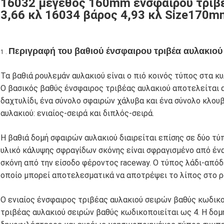
16032 μέγεθος 160mm ένσφαιρου τρι
3,66 κλ 16034 βάρος 4,93 κλ Size17
Περιγραφή του
βαθιού ένσφαιρου τριβέα αυλακιού
1 .
Τα βαθιά ρουλεμάν αυλακιού είναι ο πιό κοινός τύπος στα κ
Ο βασικός βαθύς ένσφαιρος τριβέας αυλακιού αποτελείται 
δαχτυλίδι, ένα σύνολο σφαιρών χάλυβα και ένα σύνολο κλου
αυλακιού: ενιαίος-σειρά και διπλός-σειρά.
Η βαθιά δομή σφαιρών αυλακιού διαιρείται επίσης σε δύο τύ
υλικό κάλυψης σφραγίδων σκόνης είναι σφραγισμένο από έν
σκόνη από την είσοδο φέροντος raceway. Ο τύπος λάδι-απόδ
οποίο μπορεί αποτελεσματικά να αποτρέψει το λίπος στο ρο
Ο ενιαίος ένσφαιρος τριβέας αυλακιού σειρών βαθύς κωδικο
τριβέας αυλακιού σειρών βαθύς κωδικοποιείται ως 4. Η δομή 