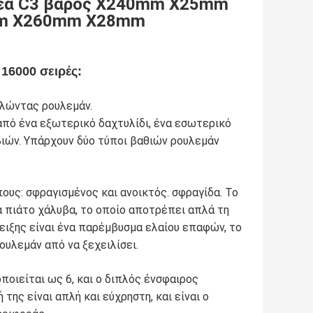
βέα C3 βάρος X240mm X25mm
0mm X260mm X28mm
 16000 σειρές
:
υλώντας ρουλεμάν.
από ένα εξωτερικό δαχτυλίδι, ένα εσωτερικό
βιών. Υπάρχουν δύο τύποι βαθιών ρουλεμάν
πους: σφραγισμένος και ανοικτός. σφραγίδα. Το
α πιάτο χάλυβα, το οποίο αποτρέπει απλά τη
ειξης είναι ένα παρέμβυσμα ελαίου επαφών, το
υλεμάν από να ξεχειλίσει.
ποιείται ως 6, και ο διπλός ένσφαιρος
της είναι απλή και εύχρηστη, και είναι ο