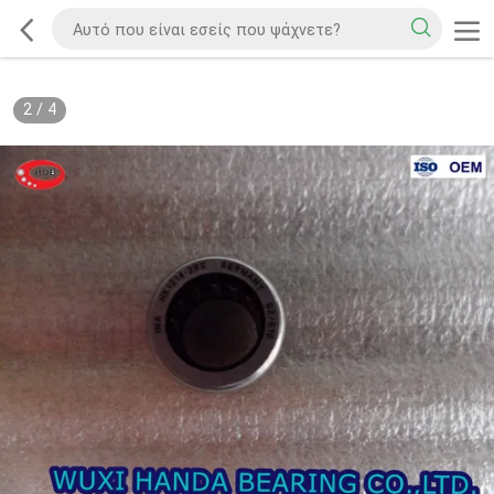
2
/
4