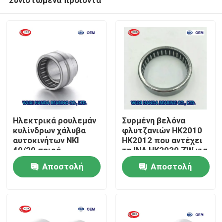
Ηλεκτρικά ρουλεμάν
Συρμένη βελόνα
κυλίνδρων χάλυβα
φλυτζανιών HK2010
αυτοκινήτων NKI
HK2012 που αντέχει
40/20 σειρά
τη INA HK2030 ZW για
Σπίτι
40*55*20mm RNA NK
τα υφαντικά
Αποστολή
Αποστολή
NA NKI
μηχανήματα
ερώτησης
ερώτησης
Προϊόντα
Περίπου εμείς