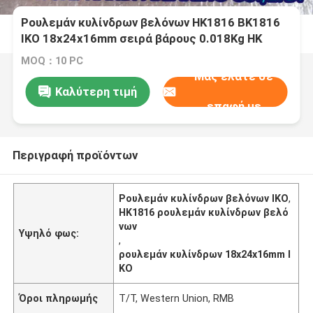
Ρουλεμάν κυλίνδρων βελόνων HK1816 BK1816
IKO 18x24x16mm σειρά βάρους 0.018Kg HK
MOQ：10 PC
Μας ελάτε σε
Καλύτερη τιμή
επαφή με
Περιγραφή προϊόντων
Ρουλεμάν κυλίνδρων βελόνων IKO
,
HK1816 ρουλεμάν κυλίνδρων βελό
νων
Υψηλό φως:
,
ρουλεμάν κυλίνδρων 18x24x16mm I
KO
Όροι πληρωμής
T/T, Western Union, RMB